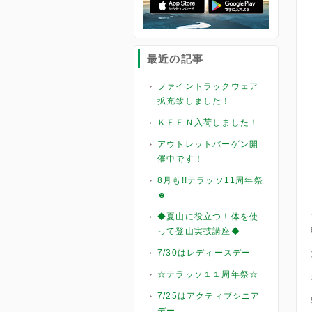
最近の記事
ファイントラックウェア
拡充致しました！
ＫＥＥＮ入荷しました！
アウトレットバーゲン開
催中です！
8月も!!テラッソ11周年祭
☻
◆夏山に役立つ！体を使
って登山実技講座◆
7/30はレディースデー
☆テラッソ１１周年祭☆
7/25はアクティブシニア
デー