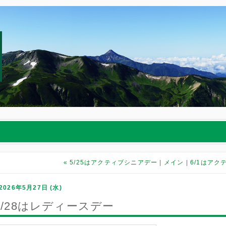
«
5/25はアクティブシニアデー
メイン
6/1はア
2026年5月27日 (水)
5/28はレディースデー