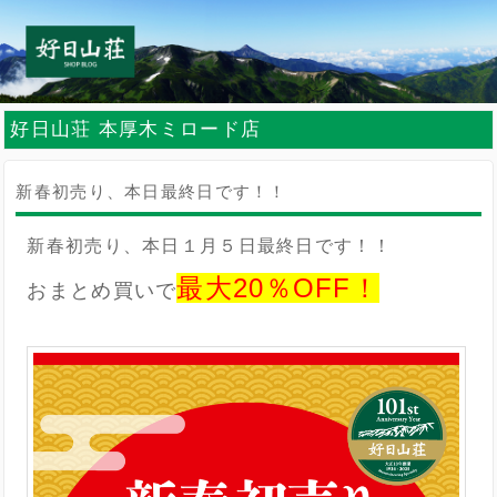
好日山荘 本厚木ミロード店
新春初売り、本日最終日です！！
新春初売り、本日１月５日最終日です！！
最大20％OFF！
おまとめ買いで