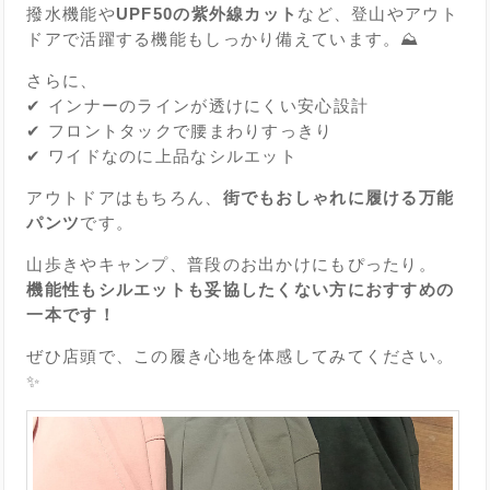
撥水機能や
UPF50の紫外線カット
など、登山やアウト
ドアで活躍する機能もしっかり備えています。⛰️
さらに、
✔ インナーのラインが透けにくい安心設計
✔ フロントタックで腰まわりすっきり
✔ ワイドなのに上品なシルエット
アウトドアはもちろん、
街でもおしゃれに履ける万能
パンツ
です。
山歩きやキャンプ、普段のお出かけにもぴったり。
機能性もシルエットも妥協したくない方におすすめの
一本です！
ぜひ店頭で、この履き心地を体感してみてください。
✨