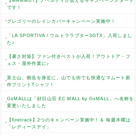
【MAMMUT】ノベルティが貰えるキャンペーンスタート
です！
グレゴリーのレインカバーキャンペーン実施中！
「LA SPORTIVA / ウルトララプター3GTX」入荷しまし
た♪
【暑さ対策】ファン付きベストが入荷！アウトドア・フ
ェス・屋外作業に♪
富士山、剱岳を身近に。山でも街でも快適なマムート新
作プリントTシャツ！
GsMALLは「好日山荘 EC MALL by GsMALL」へ名称を
変更いたしました
【finetrack】2つのキャンペーン実施中！＆ 毎週木曜は
「レディースデイ」