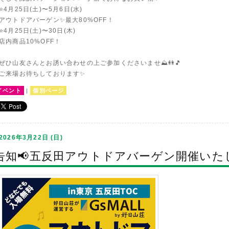
⭐️4月25日(土)〜5月6日(水)
アウトドアバーゲン✨最大80%OFF！
⭐️4月25日(土)〜30日(木)
店内商品10%OFF！
ぜひ山友さんとお誘い合わせの上ご参加くださいませ⛰️👭🎵
ご来場お待ちしております✨
イベント
|
個別ページ
2026年3月22日 (日)
告知📢五反田アウトドアバーゲン開催いたし