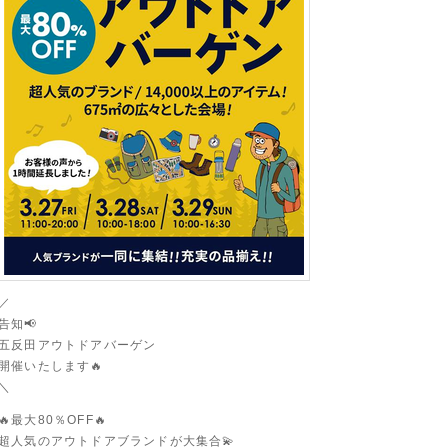
／
告知📢
五反田アウトドアバーゲン
開催いたします🔥
＼
🔥最大80％OFF🔥
超人気のアウトドアブランドが大集合💫