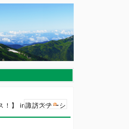
ス！】 in諏訪ステーシ
イベント