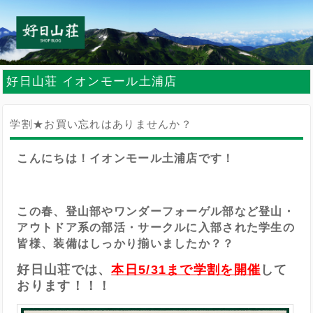
好日山荘 イオンモール土浦店
学割★お買い忘れはありませんか？
こんにちは！イオンモール土浦店です！
この春、登山部やワンダーフォーゲル部など登山・
アウトドア系の部活・サークルに入部された学生の
皆様、
装備はしっかり揃いましたか？？
好日山荘では、
本日5/31まで学割を開催
して
おります！！！