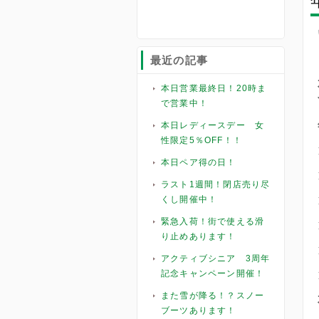
最近の記事
本日営業最終日！20時ま
で営業中！
本日レディースデー 女
性限定5％OFF！！
本日ペア得の日！
ラスト1週間！閉店売り尽
くし開催中！
緊急入荷！街で使える滑
り止めあります！
アクティブシニア 3周年
記念キャンペーン開催！
また雪が降る！？スノー
ブーツあります！