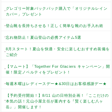
グレゴリー対象バックパック購入で「オリジナルレイン
カバー」プレゼント
登山靴を長持ちさせる！正しく簡単な靴のお手入れ術
忘れ物防止！夏山登山の必携アイテム5選
8月スタート！夏山を快適・安全に楽しむおすすめ装備を
ご紹介
【マムート】「Together For Glaciers キャンペーン」開
催！限定ノベルティをプレゼント！
毎週木曜はレディースデー★&30日はお客様感謝デー★
【予約受付開始！】8/11 山の日特別企画！「ここだけの
本気の話！元山小屋主任が案内する『賢く楽しむ八ヶ
岳』」開催します！