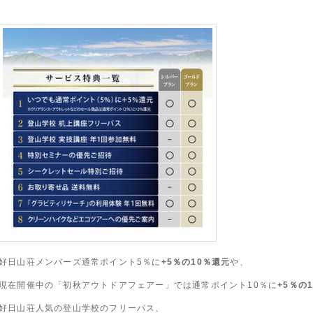
好日山荘メンバーズ通常ポイント5％に
+5％の
10％還元
や、
現在開催中の「初秋アウトドアフェアー」では通常ポイント10％に
+5％の
好日山荘人気の登山学校のフリーパス、