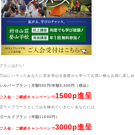
プランは
2
つ！
①山にハマったあなたに安全登山を基礎から学べてお買い物もお得に楽しめ
シルバープラン（月額
550
円
/
年額
5,500
円（税込）
1500p進呈
ご入会・ご継続キャンペーンで
②ライフワークとして山を極めていきたいあなたには
ゴールドプラン（年額11000円）
3000p進呈
ご入会・ご継続キャンペーンで