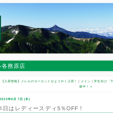
ル各務原店
【入荷情報】メレルのローカットがようやく入荷！
メイン
学生向け「TN
催中！
»
2025年8月 7日 (木)
本日はレディースディ5％OFF！