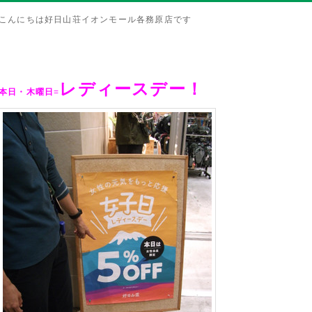
こんにちは好日山荘イオンモール各務原店です
レディースデー！
本日・木曜日
=