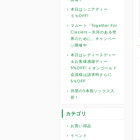
本日はシニアディー
５％OFF!
マムート「Together For
Claciers～氷河のある世
界のために」キャンペー
ン開催中
本日はレディースディー
＆お客様感謝ディー
5%OFF! イオンゴールド
会員様は請求時さらに
5％OFF
待望の5本指ソックス入
荷！
カテゴリ
お買い得品
イベント