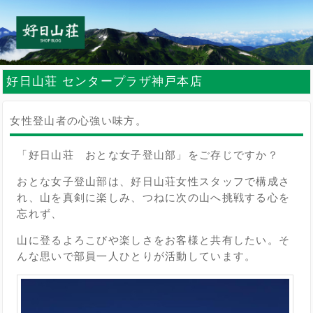
好日山荘 センタープラザ神戸本店
女性登山者の心強い味方。
「好日山荘 おとな女子登山部」をご存じですか？
おとな女子登山部は、好日山荘女性スタッフで構成さ
れ、山を真剣に楽しみ、つねに次の山へ挑戦する心を
忘れず、
山に登るよろこびや楽しさをお客様と共有したい。そ
んな思いで部員一人ひとりが活動しています。