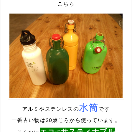
こちら
水筒
アルミやステンレスの
です
一番古い物は20歳ころから使っています。
エコ
サスティナブル