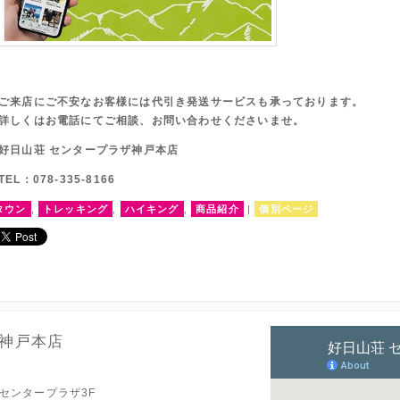
ご来店にご不安なお客様には代引き発送サービスも承っております。
詳しくはお電話にてご相談、お問い合わせくださいませ。
好日山荘 センタープラザ神戸本店
TEL：078-335-8166
タウン
,
トレッキング
,
ハイキング
,
商品紹介
|
個別ページ
神戸本店
 センタープラザ3F