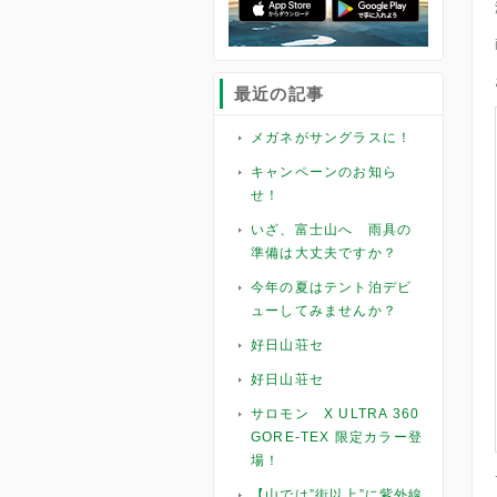
最近の記事
メガネがサングラスに！
キャンペーンのお知ら
せ！
いざ、富士山へ 雨具の
準備は大丈夫ですか？
今年の夏はテント泊デビ
ューしてみませんか？
好日山荘セ
好日山荘セ
サロモン X ULTRA 360
GORE-TEX 限定カラー登
場！
【山では”街以上”に紫外線