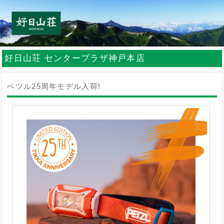
好日山荘 センタープラザ神戸本店
ペツル25周年モデル入荷!