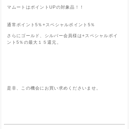
マムートはポイントUPの対象品！！
通常ポイント5％+スペシャルポイント5％
さらにゴールド、シルバー会員様は+スペシャルポイ
ント5％の最大１５還元。
■
■
⁡
是非、この機会にお買い求めくださいませ。
⁡
■
■