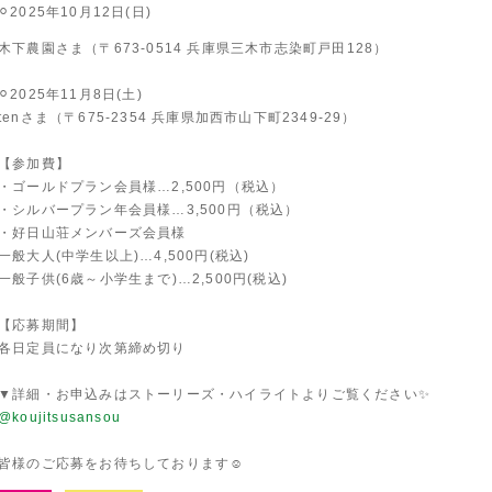
⚪︎2025年10月12日(日)
木下農園さま（〒673-0514 兵庫県三木市志染町戸田128）
⚪︎2025年11月8日(土)
tenさま（〒675-2354 兵庫県加西市山下町2349-29）
【参加費】
・ゴールドプラン会員様…2,500円（税込）
・シルバープラン年会員様…3,500円（税込）
・好日山荘メンバーズ会員様
一般大人(中学生以上)…4,500円(税込)
一般子供(6歳～小学生まで)…2,500円(税込)
【応募期間】
各日定員になり次第締め切り
▼詳細・お申込みはストーリーズ・ハイライトよりご覧ください✨
@koujitsusansou
皆様のご応募をお待ちしております☺️