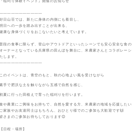
『稲刈り体験イベント』開催のお知らせ
———————————
好日山荘では、新たに身体の内側にも着目し、
明日への一歩を踏み出すことが出来る、
健康な身体づくりをおこないたいと考えています。
普段の食事に限らず、登山やアウトドアといったシーンでも安心安全な食の
オーナーとなっている兵庫県の田んぼを舞台に、米農家さんとコラボレーシ
たします。
———————————
このイベントは、青空のもと、秋の心地よい風を受けながら
素手で肥沃な土を触りながら五感で自然を感じ、
初夏に行った田植えで育った稲刈りを行います。
食や農業にご興味をお持ちで、自然を愛する方、米農家の地域を応援したい方
ご家族やお友達同士はもちろん、おひとり様でのご参加も大歓迎です🙌
皆さまのご参加お待ちしております😊
【日程・場所】