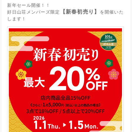
新年セール開催！！
【新春初売り】
好日山荘メンバーズ限定
を開催いた
します！