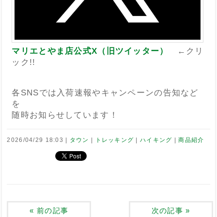
マリエとやま店公式X（旧ツイッター）
←クリ
ック!!
各SNSでは入荷速報やキャンペーンの告知など
を
随時お知らせしています！
2026/04/29 18:03
タウン
トレッキング
ハイキング
商品紹介
«
前の記事
次の記事
»