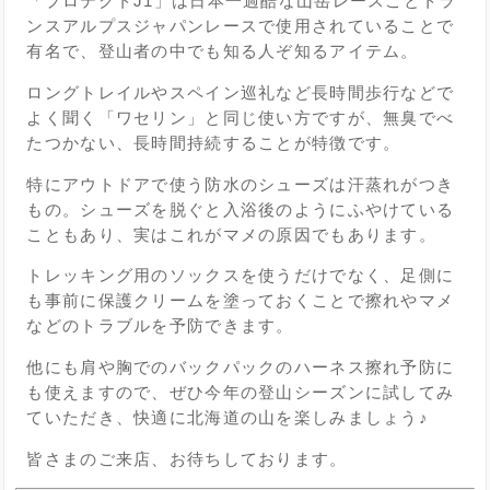
「プロテクトJ1」は日本一過酷な山岳レースことトラ
ンスアルプスジャパンレースで使用されていることで
有名で、登山者の中でも知る人ぞ知るアイテム。
ロングトレイルやスペイン巡礼など長時間歩行などで
よく聞く「ワセリン」と同じ使い方ですが、無臭でべ
たつかない、長時間持続することが特徴です。
特にアウトドアで使う防水のシューズは汗蒸れがつき
もの。シューズを脱ぐと入浴後のようにふやけている
こともあり、実はこれがマメの原因でもあります。
トレッキング用のソックスを使うだけでなく、足側に
も事前に保護クリームを塗っておくことで擦れやマメ
などのトラブルを予防できます。
他にも肩や胸でのバックパックのハーネス擦れ予防に
も使えますので、ぜひ今年の登山シーズンに試してみ
ていただき、快適に北海道の山を楽しみましょう♪
皆さまのご来店、お待ちしております。