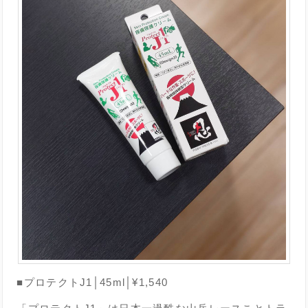
■プロテクトJ1│45ml│¥1,540