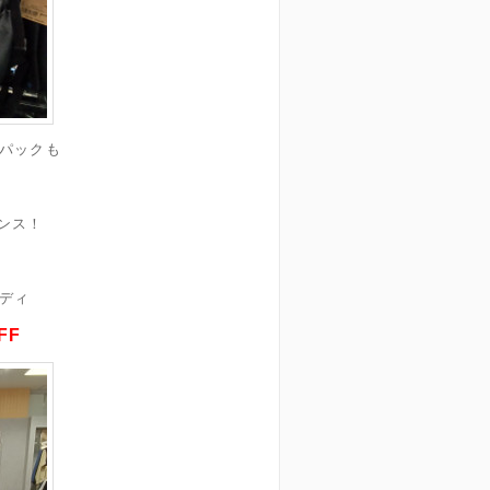
パックも
ンス！
ディ
FF