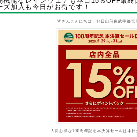
高機能なレインウェアも本日15％OFF最
ーズ加入も今日がお得です！
皆さんこんにちは！好日山荘東武宇都宮
大変お得な100周年記念本決算セールは本