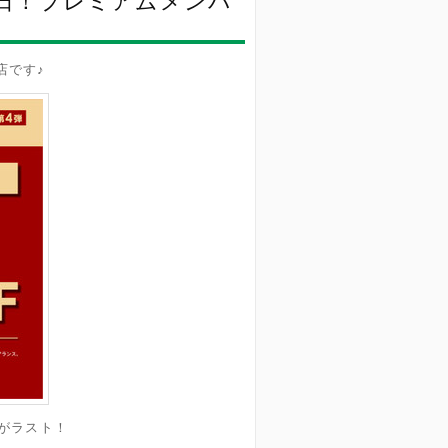
終日！プレミアムメンバ
店です♪
日がラスト！