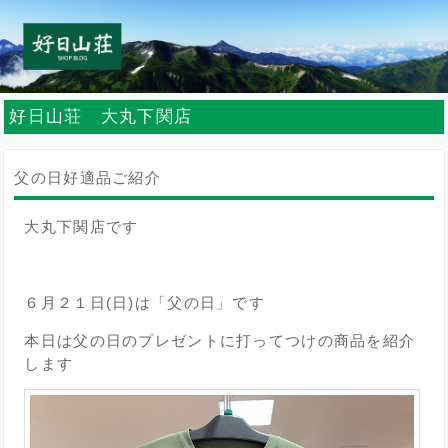
好日山荘 大丸下関店
父の日好適品ご紹介
大丸下関店です
６月２１日(日)は「父の日」です
本日は父の日のプレゼントに打ってつけの商品を紹介
します