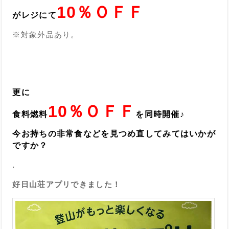
10％ＯＦＦ
がレジにて
※対象外品あり。
更に
10％ＯＦＦ
食料燃料
を同時開催♪
今お持ちの非常食などを見つめ直してみてはいかが
ですか？
.
好日山荘アプリできました！