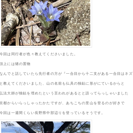
今回は同行者が色々教えてくださいました。
頂上には猪の置物
なんでと話していたら先行者の方が『一合目から十二支がある一合目はネズ
と教えてくださいました、山の名前も仏具の独鈷に形がにているからと
弘法大師が独鈷を埋めたという言われがあるとと語ってらっしゃいました
京都からいらっしゃったかたですが、あちこちの里山を登るのが好きで
今回は一週間くらい長野県中部辺りを登っているそうです。