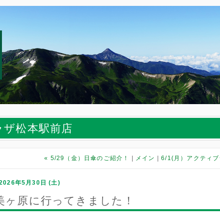
ラザ松本駅前店
«
5/29（金）日傘のご紹介！
メイン
6/1(月）アクティ
2026年5月30日 (土)
美ヶ原に行ってきました！