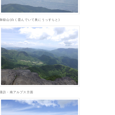
御嶽山(白く霞んでいて奥にうっすらと)
諏訪・南アルプス方面