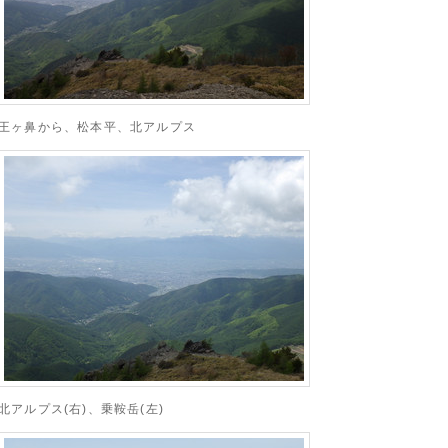
王ヶ鼻から、松本平、北アルプス
北アルプス(右)、乗鞍岳(左)