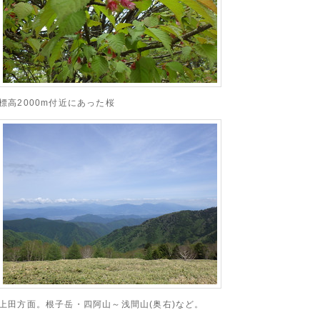
標高2000m付近にあった桜
上田方面。根子岳・四阿山～浅間山(奥右)など。