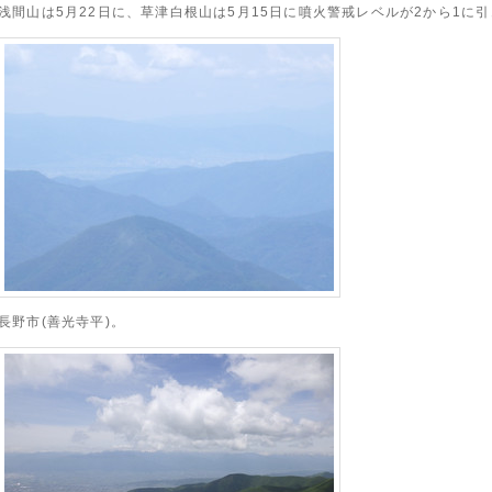
浅間山は5月22日に、草津白根山は5月15日に噴火警戒レベルが2から1に
長野市(善光寺平)。