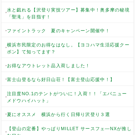
水と戯れる【沢登り実技ツアー】募集中！奥多摩の秘境
「聖滝」を目指す！
ファイントラック 夏のキャンペーン開催中！
横浜市民限定のお得なはなし。【ヨコハマ生活応援クー
ポン】て知ってます？
お得なアウトレット品入荷しました！
富士山登るなら好日山荘！【富士登山応援中！】
注目度NO.1のテントがついに！入荷！！「エバニュー
メドウハイハット」
夏にオススメ 横浜から行く日帰り沢登り３選
【登山の定番】やっぱりMILLET サースフェ―NXが推し