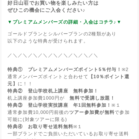
好日山荘でお買い物を楽しみたい方は
ぜひこの機会にご入会ください♪
▼プレミアムメンバーズの詳細・入会はコチラ♪▼
ゴールドプランとシルバープランの2種類があり
以下のような特典が受けられます。
／＼／＼／＼／＼／＼／＼／＼／＼／＼
特典① プレミアムメンバーズポイント5％付与！
※2
通常メンバーズポイントと合わせて
【10％ポイント還
元】
に！！
特典② 登山学校机上講座 無料参加！
机上講座参加費1000円が
無料で受講し放題！
特典③ 登山学校実技講座 年1回無料参加！
※１
通常参加費10,000円前後の
ツアー参加費が無料
で参加
可能に(対象ツアーに限る)
特典④ お取り寄せ送料無料
※１
一部ブランドでご負担いただいているお取り寄せ送料