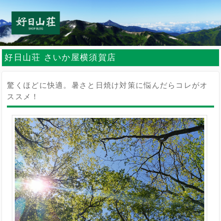
好日山荘 さいか屋横須賀店
驚くほどに快適。暑さと日焼け対策に悩んだらコレがオ
ススメ！