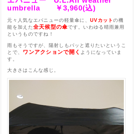
エバニュー U.L.All weather
umbrella ￥3,960(込)
元々人気なエバニューの軽量傘に、
UVカット
の機
全天候型の傘
能を加えた
です。いわゆる晴雨兼用
というものですね！
雨もそうですが、陽射しもパッと遮りたいというこ
ワンアクションで開く
とで、
ようになっていま
す。
大きさはこんな感じ。