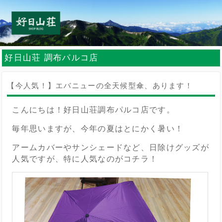
好日山荘 調布パルコ店
【今人気！】エバニューの全天候型傘、あります！
こんにちは！好日山荘調布パルコ店です。
毎年思いますが、今年の夏はとにかく暑い！
アームカバーやサンシェードなど、日除けグッズが
人気ですが、特に人気なのがコチラ！